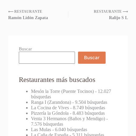
⟵ RESTAURANTE
RESTAURANTE ⟶
Ramón Lidón Zapata
Ralijo S L
Buscar
Buscar
Restaurantes más buscados
Mesón la Torre (Puente Tocinos)
- 12.027
búsquedas
Ranga I (Zarandona)
- 9.504 búsquedas
La Cocina de Vives
- 8.749 búsquedas
Pizzería la Góndola
- 8.483 búsquedas
Venta 3 Hermanos (Baños y Mendigo)
-
7.576 búsquedas
Las Mulas
- 6.040 búsquedas
La Caña de España
- 5.311 búsquedas