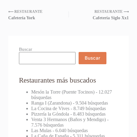
⟵ RESTAURANTE
RESTAURANTE ⟶
Cafetería York
Cafetería Siglo Xx1
Buscar
Buscar
Restaurantes más buscados
Mesón la Torre (Puente Tocinos)
- 12.027
búsquedas
Ranga I (Zarandona)
- 9.504 búsquedas
La Cocina de Vives
- 8.749 búsquedas
Pizzería la Góndola
- 8.483 búsquedas
Venta 3 Hermanos (Baños y Mendigo)
-
7.576 búsquedas
Las Mulas
- 6.040 búsquedas
La Caña de España
- 5.311 búsquedas