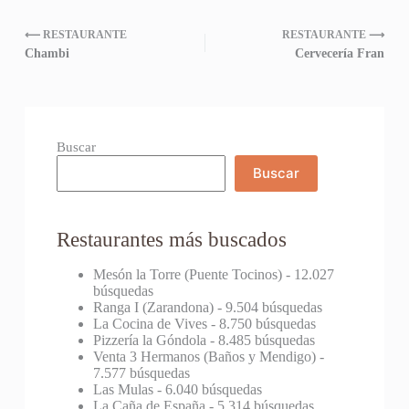
⟵ RESTAURANTE
RESTAURANTE ⟶
Chambi
Cervecería Fran
Buscar
Buscar
Restaurantes más buscados
Mesón la Torre (Puente Tocinos)
- 12.027
búsquedas
Ranga I (Zarandona)
- 9.504 búsquedas
La Cocina de Vives
- 8.750 búsquedas
Pizzería la Góndola
- 8.485 búsquedas
Venta 3 Hermanos (Baños y Mendigo)
-
7.577 búsquedas
Las Mulas
- 6.040 búsquedas
La Caña de España
- 5.314 búsquedas