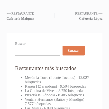
⟵ RESTAURANTE
RESTAURANTE ⟶
Cafetería Maiquez
Cafetería López
Buscar
Buscar
Restaurantes más buscados
Mesón la Torre (Puente Tocinos)
- 12.027
búsquedas
Ranga I (Zarandona)
- 9.504 búsquedas
La Cocina de Vives
- 8.750 búsquedas
Pizzería la Góndola
- 8.485 búsquedas
Venta 3 Hermanos (Baños y Mendigo)
-
7.577 búsquedas
Las Mulas
- 6.040 búsquedas