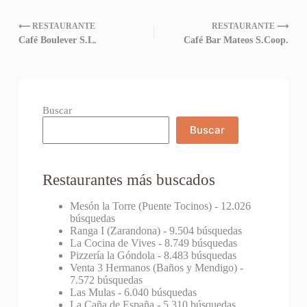
⟵ RESTAURANTE
RESTAURANTE ⟶
Café Boulever S.L.
Café Bar Mateos S.Coop.
Buscar
Buscar
Restaurantes más buscados
Mesón la Torre (Puente Tocinos)
- 12.026
búsquedas
Ranga I (Zarandona)
- 9.504 búsquedas
La Cocina de Vives
- 8.749 búsquedas
Pizzería la Góndola
- 8.483 búsquedas
Venta 3 Hermanos (Baños y Mendigo)
-
7.572 búsquedas
Las Mulas
- 6.040 búsquedas
La Caña de España
- 5.310 búsquedas