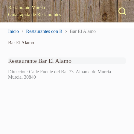
S
Restaurante Murcia
a
Guía rápida de Restaurantes
l
t
a
Inicio
Restaurantes con B
Bar El Alamo
r
a
Bar El Alamo
l
c
o
n
Restaurante Bar El Alamo
t
e
Dirección: Calle Fuente del Ral 73. Alhama de Murcia.
n
Murcia, 30840
i
d
o