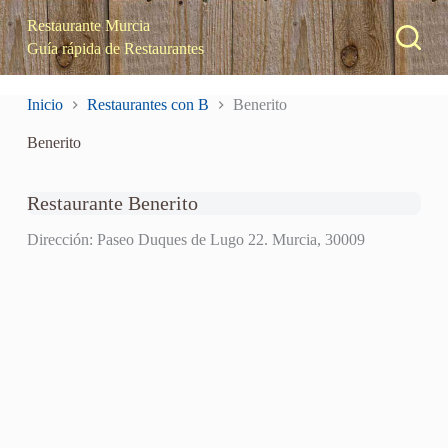
S
Restaurante Murcia
a
Guía rápida de Restaurantes
l
t
a
Inicio
Restaurantes con B
Benerito
r
a
Benerito
l
c
o
n
Restaurante Benerito
t
e
Dirección: Paseo Duques de Lugo 22. Murcia, 30009
n
i
d
o