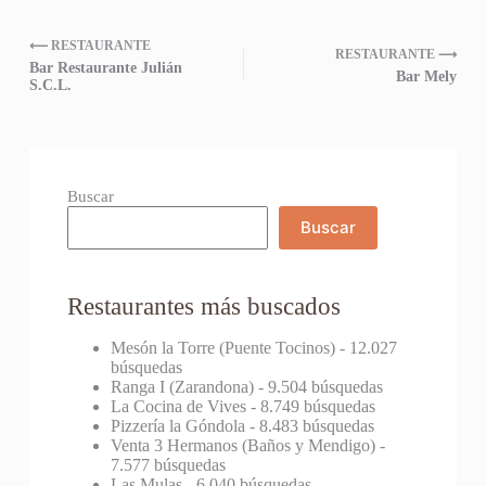
⟵ RESTAURANTE
RESTAURANTE ⟶
Bar Restaurante Julián
Bar Mely
S.C.L.
Buscar
Buscar
Restaurantes más buscados
Mesón la Torre (Puente Tocinos)
- 12.027
búsquedas
Ranga I (Zarandona)
- 9.504 búsquedas
La Cocina de Vives
- 8.749 búsquedas
Pizzería la Góndola
- 8.483 búsquedas
Venta 3 Hermanos (Baños y Mendigo)
-
7.577 búsquedas
Las Mulas
- 6.040 búsquedas