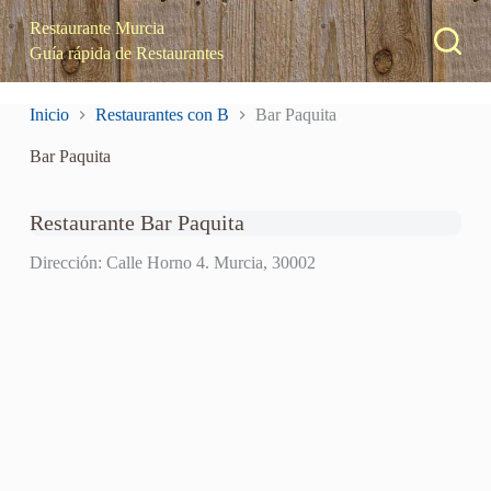
S
Restaurante Murcia
a
Guía rápida de Restaurantes
l
t
a
Inicio
Restaurantes con B
Bar Paquita
r
a
Bar Paquita
l
c
o
n
Restaurante Bar Paquita
t
e
Dirección: Calle Horno 4. Murcia, 30002
n
i
d
o