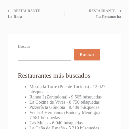
⟵ RESTAURANTE
RESTAURANTE ⟶
La Roca
La Repanocha
Buscar
Buscar
Restaurantes más buscados
Mesón la Torre (Puente Tocinos)
- 12.027
búsquedas
Ranga I (Zarandona)
- 9.505 búsquedas
La Cocina de Vives
- 8.750 búsquedas
Pizzería la Góndola
- 8.489 búsquedas
Venta 3 Hermanos (Baños y Mendigo)
-
7.581 búsquedas
Las Mulas
- 6.040 búsquedas
La Caña de España
- 5.319 búsquedas