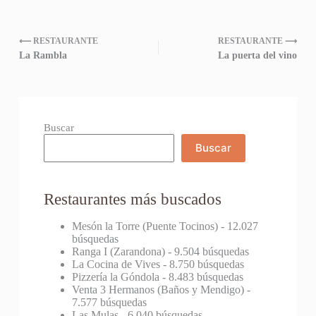
⟵ RESTAURANTE
RESTAURANTE ⟶
La Rambla
La puerta del vino
Buscar
Buscar
Restaurantes más buscados
Mesón la Torre (Puente Tocinos)
- 12.027
búsquedas
Ranga I (Zarandona)
- 9.504 búsquedas
La Cocina de Vives
- 8.750 búsquedas
Pizzería la Góndola
- 8.483 búsquedas
Venta 3 Hermanos (Baños y Mendigo)
-
7.577 búsquedas
Las Mulas
- 6.040 búsquedas