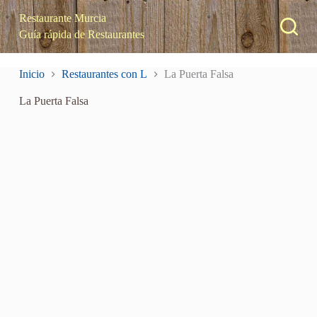
S
Restaurante Murcia
a
Guía rápida de Restaurantes
l
t
a
Inicio
Restaurantes con L
La Puerta Falsa
r
a
La Puerta Falsa
l
c
o
n
t
e
n
i
d
o