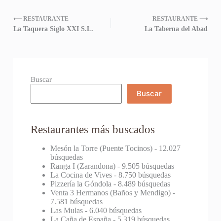
⟵ RESTAURANTE
RESTAURANTE ⟶
La Taquera Siglo XXI S.L.
La Taberna del Abad
Buscar
Buscar
Restaurantes más buscados
Mesón la Torre (Puente Tocinos)
- 12.027
búsquedas
Ranga I (Zarandona)
- 9.505 búsquedas
La Cocina de Vives
- 8.750 búsquedas
Pizzería la Góndola
- 8.489 búsquedas
Venta 3 Hermanos (Baños y Mendigo)
-
7.581 búsquedas
Las Mulas
- 6.040 búsquedas
La Caña de España
- 5.319 búsquedas