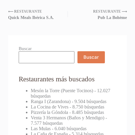
⟵ RESTAURANTE
RESTAURANTE ⟶
Quick Meals Ibérica S.A.
Pub La Bohème
Buscar
Buscar
Restaurantes más buscados
Mesón la Torre (Puente Tocinos)
- 12.027
búsquedas
Ranga I (Zarandona)
- 9.504 búsquedas
La Cocina de Vives
- 8.750 búsquedas
Pizzería la Góndola
- 8.485 búsquedas
Venta 3 Hermanos (Baños y Mendigo)
-
7.577 búsquedas
Las Mulas
- 6.040 búsquedas
La Caña de España
- 5.314 búsquedas