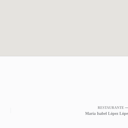
RESTAURANTE 
María Isabel López Lópe