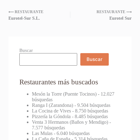
⟵ RESTAURANTE
RESTAURANTE ⟶
Eurotel-Sur S.L.
Eurotel Sur
Buscar
Buscar
Restaurantes más buscados
Mesón la Torre (Puente Tocinos)
- 12.027
búsquedas
Ranga I (Zarandona)
- 9.504 búsquedas
La Cocina de Vives
- 8.750 búsquedas
Pizzería la Góndola
- 8.485 búsquedas
Venta 3 Hermanos (Baños y Mendigo)
-
7.577 búsquedas
Las Mulas
- 6.040 búsquedas
La Caña de España
- 5.314 búsquedas