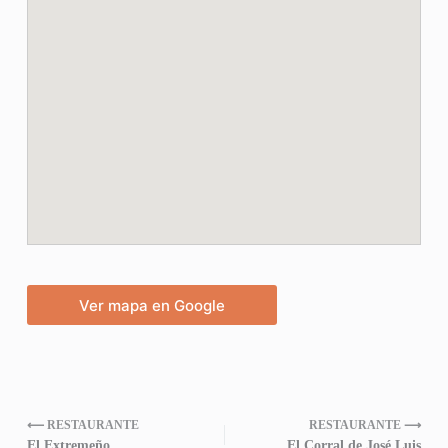
Ver mapa en Google
⟵ RESTAURANTE
RESTAURANTE ⟶
El Extremeño
El Corral de José Luis